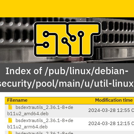
Index of /pub/linux/debian-
security/pool/main/u/util-linux
Filename
Modification time
bsdextrautils_2.36.1-8+de
2024-03-28 12:55 
b11u2_amd64.deb
bsdextrautils_2.36.1-8+de
2024-03-28 12:15 
b11u2_arm64.deb