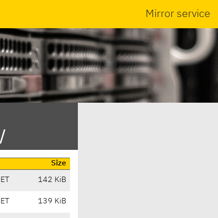
Mirror service
/
Size
CET
142 KiB
CET
139 KiB