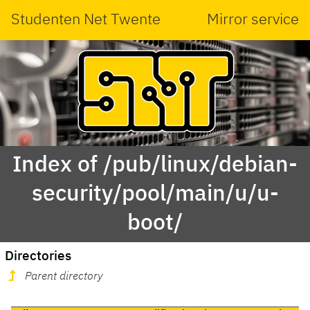
Studenten Net Twente
Mirror service
Index of /pub/linux/debian-
security/pool/main/u/u-
boot/
Directories
Parent directory