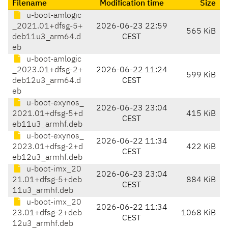
Filename
Modification time
Size
u-boot-amlogic
_2021.01+dfsg-5+
2026-06-23 22:59
565 KiB
deb11u3_arm64.d
CEST
eb
u-boot-amlogic
_2023.01+dfsg-2+
2026-06-22 11:24
599 KiB
deb12u3_arm64.d
CEST
eb
u-boot-exynos_
2026-06-23 23:04
2021.01+dfsg-5+d
415 KiB
CEST
eb11u3_armhf.deb
u-boot-exynos_
2026-06-22 11:34
2023.01+dfsg-2+d
422 KiB
CEST
eb12u3_armhf.deb
u-boot-imx_20
2026-06-23 23:04
21.01+dfsg-5+deb
884 KiB
CEST
11u3_armhf.deb
u-boot-imx_20
2026-06-22 11:34
23.01+dfsg-2+deb
1068 KiB
CEST
12u3_armhf.deb