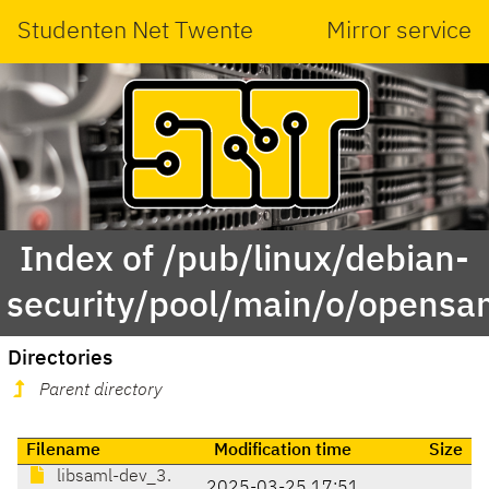
Studenten Net Twente
Mirror service
Index of /pub/linux/debian-
security/pool/main/o/opensa
Directories
Parent directory
Filename
Modification time
Size
libsaml-dev_3.
2025-03-25 17:51