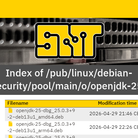
Index of /pub/linux/debian-
ecurity/pool/main/o/openjdk-2
Filename
Modification time
openjdk-25-dbg_25.0.3+9
2026-04-29 21:46 C
-2~deb13u1_amd64.deb
openjdk-25-dbg_25.0.3+9
2026-04-29 22:26 C
-2~deb13u1_arm64.deb