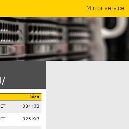
Mirror service
4/
Size
CET
384 KiB
CET
325 KiB