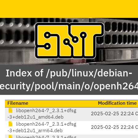
Index of /pub/linux/debian-
ecurity/pool/main/o/openh26
Filename
Modification time
libopenh264-7_2.3.1+dfsg
2025-02-25 22:24 
-3+deb12u1_amd64.deb
libopenh264-7_2.3.1+dfsg
2025-02-25 22:24 
-3+deb12u1_arm64.deb