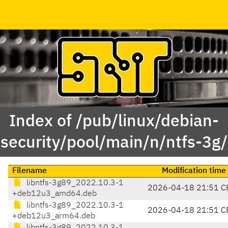
Index of /pub/linux/debian-
security/pool/main/n/ntfs-3g/
Filename
Modification time
libntfs-3g89_2022.10.3-1
2026-04-18 21:51 C
+deb12u3_amd64.deb
libntfs-3g89_2022.10.3-1
2026-04-18 21:51 C
+deb12u3_arm64.deb