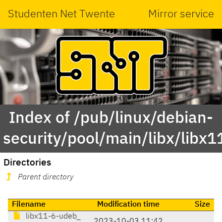
Studenten Net Twente
Mirror service
Index of /pub/linux/debian-
security/pool/main/libx/libx1
Directories
Parent directory
Filename
Modification time
Size
libx11-6-udeb_
2023-10-03 11:42