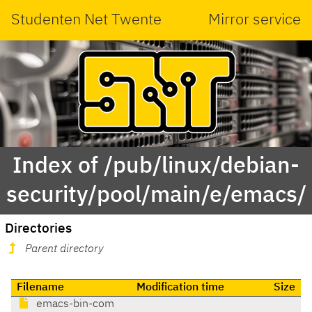
Studenten Net Twente
Mirror service
Index of /pub/linux/debian-
security/pool/main/e/emacs/
Directories
Parent directory
Filename
Modification time
Size
emacs-bin-com