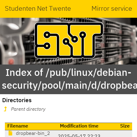
Studenten Net Twente
Mirror service
Index of /pub/linux/debian-
security/pool/main/d/dropbea
Directories
Parent directory
Filename
Modification time
Size
dropbear-bin_2
2025-05-17 22:23