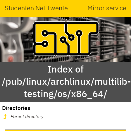
Studenten Net Twente
Mirror service
Index of
/pub/linux/archlinux/multilib
testing/os/x86_64/
Directories
Parent directory