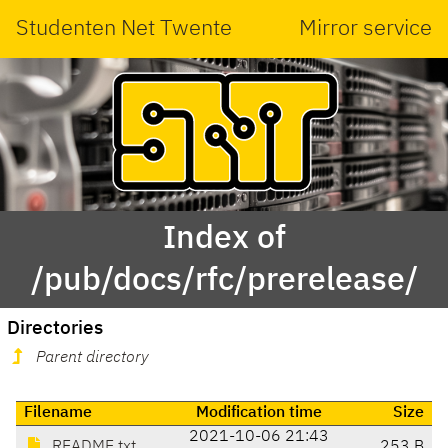
Studenten Net Twente
Mirror service
Index of
/pub/docs/rfc/prerelease/
Directories
Parent directory
Filename
Modification time
Size
2021-10-06 21:43
README.txt
253 B