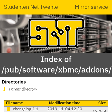
Studenten Net Twente
Mirror service
Index of
/pub/software/xbmc/addons/ja
Directories
Parent directory
Filename
Modification time
Size
changelog-1.1.
2019-11-04 12:30
1775 B