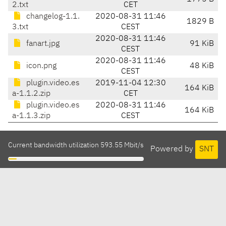
2.txt
CET
changelog-1.1.
2020-08-31 11:46
1829 B
3.txt
CEST
2020-08-31 11:46
fanart.jpg
91 KiB
CEST
2020-08-31 11:46
icon.png
48 KiB
CEST
plugin.video.es
2019-11-04 12:30
164 KiB
a-1.1.2.zip
CET
plugin.video.es
2020-08-31 11:46
164 KiB
a-1.1.3.zip
CEST
Current bandwidth utilization 593.55 Mbit/s
Powered by
SNT