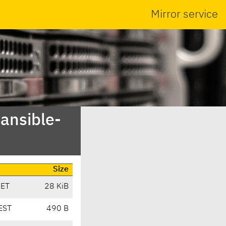
Mirror service
-ansible-
Size
CET
28 KiB
EST
490 B