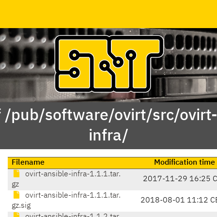
 /pub/software/ovirt/src/ovirt
infra/
Filename
Modification time
ovirt-ansible-infra-1.1.1.tar.
2017-11-29 16:25 
gz
ovirt-ansible-infra-1.1.1.tar.
2018-08-01 11:12 C
gz.sig