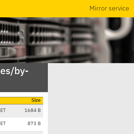
Mirror service
es/by-
Size
CET
1684 B
CET
873 B