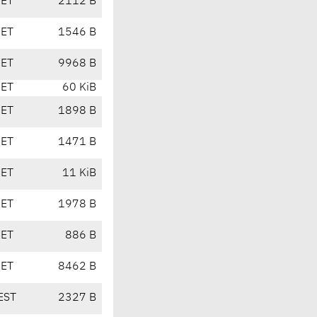
CET
2112 B
CET
1546 B
CET
9968 B
CET
60 KiB
CET
1898 B
CET
1471 B
CET
11 KiB
CET
1978 B
CET
886 B
CET
8462 B
EST
2327 B