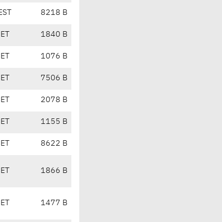
EST
8218 B
CET
1840 B
CET
1076 B
CET
7506 B
CET
2078 B
CET
1155 B
CET
8622 B
CET
1866 B
CET
1477 B