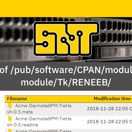
 of /pub/software/CPAN/modul
module/Tk/RENEEB/
Filename
Modification time
Acme-DarmstadtPM-TieHa
2018-11-28 22:05 
sh-0.5.meta
Acme-DarmstadtPM-TieHa
2018-11-28 22:05 
sh-0.5.readme