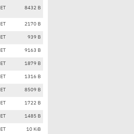
CET
8432 B
CET
2170 B
CET
939 B
CET
9163 B
CET
1879 B
CET
1316 B
CET
8509 B
CET
1722 B
CET
1485 B
CET
10 KiB