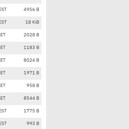
EST
4956 B
EST
18 KiB
CET
2028 B
CET
1183 B
CET
8024 B
CET
1971 B
CET
958 B
CET
8544 B
EST
1775 B
EST
993 B