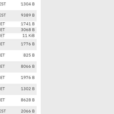
EST
1304 B
EST
9389 B
CET
1741 B
CET
3068 B
CET
11 KiB
CET
1776 B
CET
825 B
CET
8066 B
CET
1976 B
CET
1302 B
CET
8628 B
EST
2066 B