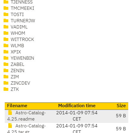
TJENNESS
TMCMEEKI
TOSTI
TURNERJW
VADIML
WHOM
WITTROCK
WLMB
XPIX
YEWENBIN
ZABEL
ZENIN
ZIM
ZINCDEV
ZTK
Filename
Modification time
Size
Astro-Catalog-
2014-01-09 07:54
59 B
4.25.readme
CET
Astro-Catalog-
2014-01-09 07:54
59 B
4.25.tar.gz
CET