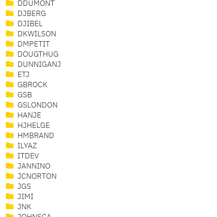
DDUMONT
DJBERG
DJIBEL
DKWILSON
DMPETIT
DOUGTHUG
DUNNIGANJ
ETJ
GBROCK
GSB
GSLONDON
HANJE
HJHELGE
HMBRAND
ILYAZ
ITDEV
JANNINO
JCNORTON
JGS
JIMI
JNK