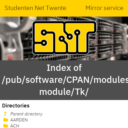
Studenten Net Twente
Mirror service
Index of
/pub/software/CPAN/modules
module/Tk/
Directories
Parent directory
AARDEN
ACH