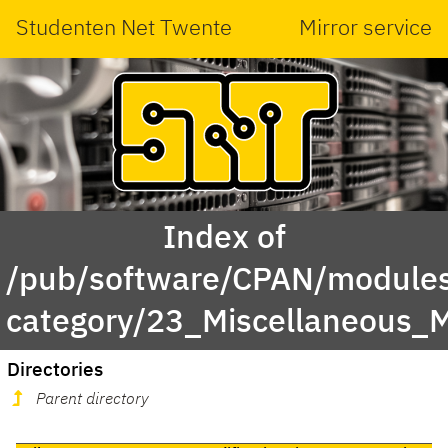
Studenten Net Twente
Mirror service
Index of
/pub/software/CPAN/modules
category/23_Miscellaneous_
Directories
Parent directory