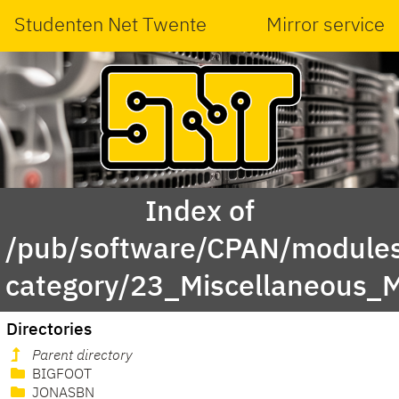
Studenten Net Twente
Mirror service
Index of
/pub/software/CPAN/modules
category/23_Miscellaneous_
Directories
Parent directory
BIGFOOT
JONASBN