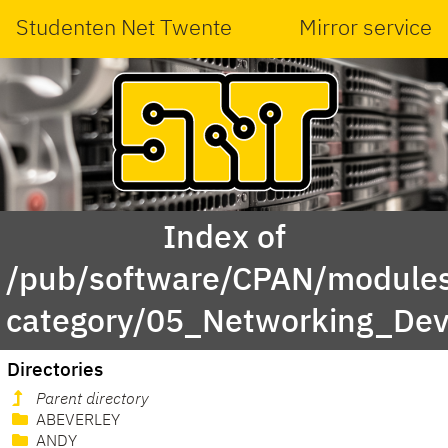
Studenten Net Twente
Mirror service
Index of
/pub/software/CPAN/modules
category/05_Networking_Dev
Directories
Parent directory
ABEVERLEY
ANDY