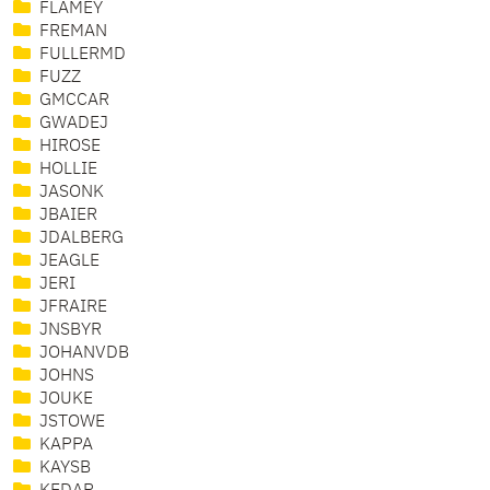
FLAMEY
FREMAN
FULLERMD
FUZZ
GMCCAR
GWADEJ
HIROSE
HOLLIE
JASONK
JBAIER
JDALBERG
JEAGLE
JERI
JFRAIRE
JNSBYR
JOHANVDB
JOHNS
JOUKE
JSTOWE
KAPPA
KAYSB