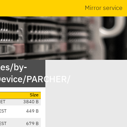
Mirror service
es/by-
Device/PARCHER/
Size
CET
3840 B
EST
449 B
EST
679 B