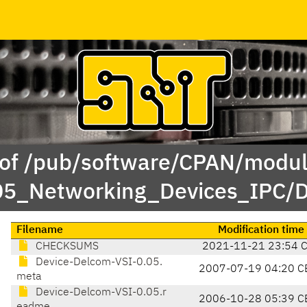
 of /pub/software/CPAN/modul
05_Networking_Devices_IPC/
Filename
Modification time
CHECKSUMS
2021-11-21 23:54 
Device-Delcom-VSI-0.05.
2007-07-19 04:20 C
meta
Device-Delcom-VSI-0.05.r
2006-10-28 05:39 C