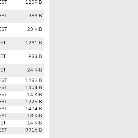
EST
1209 B
EST
983 B
EST
23 KiB
CET
1281 B
CET
983 B
CET
24 KiB
EST
1282 B
EST
1404 B
EST
14 KiB
EST
1225 B
EST
1404 B
EST
18 KiB
CET
14 KiB
EST
9916 B