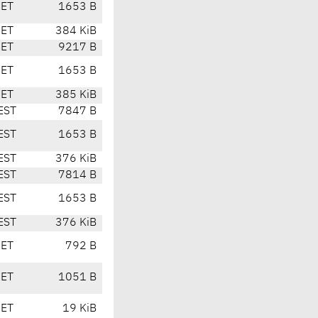
CET
1653 B
CET
384 KiB
CET
9217 B
CET
1653 B
CET
385 KiB
EST
7847 B
EST
1653 B
EST
376 KiB
EST
7814 B
EST
1653 B
EST
376 KiB
CET
792 B
CET
1051 B
CET
19 KiB