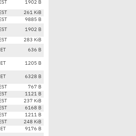
EST
1902 B
EST
261 KiB
EST
9885 B
EST
1902 B
EST
283 KiB
CET
636 B
CET
1205 B
CET
6328 B
EST
767 B
EST
1121 B
EST
237 KiB
EST
6168 B
EST
1211 B
EST
248 KiB
CET
9176 B