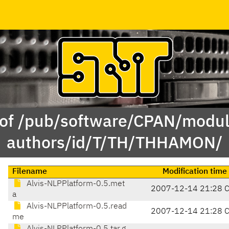
 of /pub/software/CPAN/modul
authors/id/T/TH/THHAMON/
Filename
Modification time
Alvis-NLPPlatform-0.5.met
2007-12-14 21:28 
a
Alvis-NLPPlatform-0.5.read
2007-12-14 21:28 
me