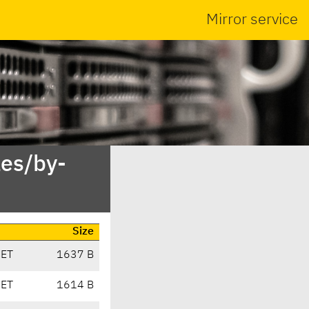
Mirror service
es/by-
Size
CET
1637 B
CET
1614 B