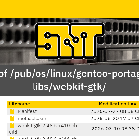
of /pub/os/linux/gentoo-porta
libs/webkit-gtk/
Filename
Modification time
Manifest
2026-07-27 08:08 C
metadata.xml
2025-06-20 17:07 C
webkit-gtk-2.48.5-r410.eb
2026-03-10 08:38 
uild