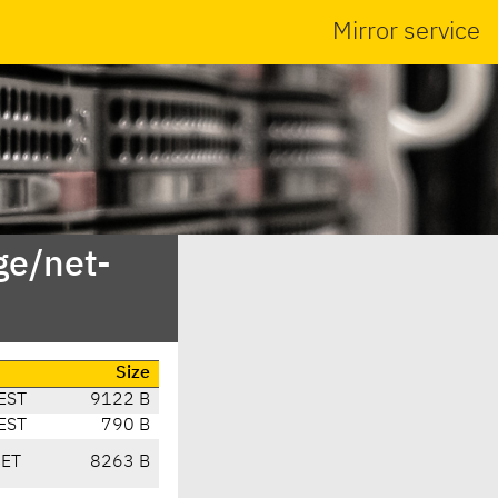
Mirror service
ge/net-
Size
EST
9122 B
EST
790 B
CET
8263 B