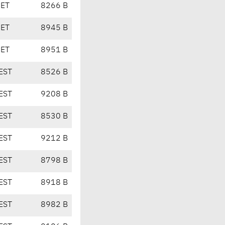
CET
8266 B
CET
8945 B
CET
8951 B
EST
8526 B
EST
9208 B
EST
8530 B
EST
9212 B
EST
8798 B
EST
8918 B
EST
8982 B