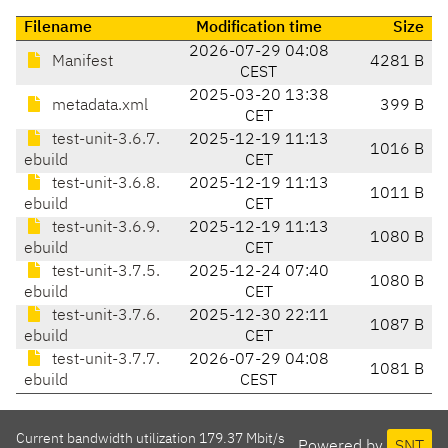
Filename
Modification time
Size
2026-07-29 04:08
Manifest
4281 B
CEST
2025-03-20 13:38
metadata.xml
399 B
CET
test-unit-3.6.7.
2025-12-19 11:13
1016 B
ebuild
CET
test-unit-3.6.8.
2025-12-19 11:13
1011 B
ebuild
CET
test-unit-3.6.9.
2025-12-19 11:13
1080 B
ebuild
CET
test-unit-3.7.5.
2025-12-24 07:40
1080 B
ebuild
CET
test-unit-3.7.6.
2025-12-30 22:11
1087 B
ebuild
CET
test-unit-3.7.7.
2026-07-29 04:08
1081 B
ebuild
CEST
Current bandwidth utilization 179.37 Mbit/s
Powered by
SNT