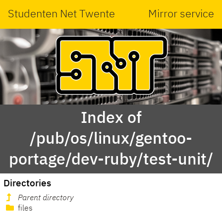
Studenten Net Twente
Mirror service
Index of
/pub/os/linux/gentoo-
portage/dev-ruby/test-unit/
Directories
Parent directory
files