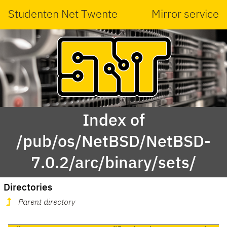
Studenten Net Twente
Mirror service
Index of
/pub/os/NetBSD/NetBSD-
7.0.2/arc/binary/sets/
Directories
Parent directory