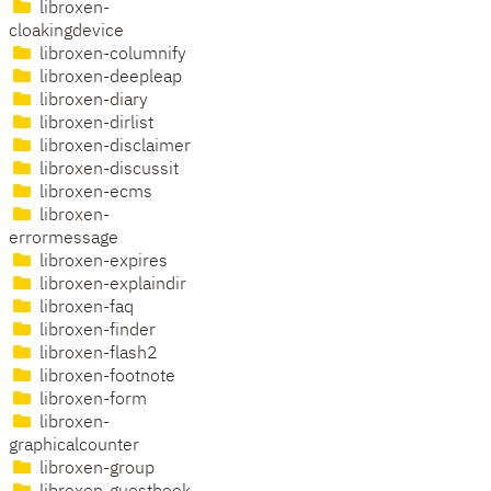
libroxen-
cloakingdevice
libroxen-columnify
libroxen-deepleap
libroxen-diary
libroxen-dirlist
libroxen-disclaimer
libroxen-discussit
libroxen-ecms
libroxen-
errormessage
libroxen-expires
libroxen-explaindir
libroxen-faq
libroxen-finder
libroxen-flash2
libroxen-footnote
libroxen-form
libroxen-
graphicalcounter
libroxen-group