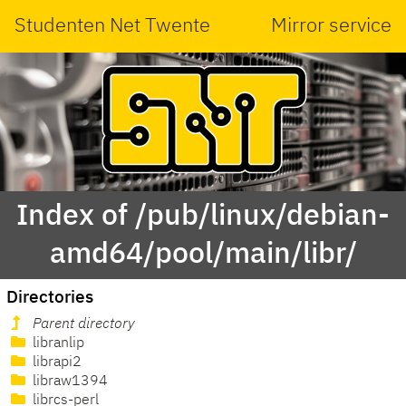
Studenten Net Twente
Mirror service
Index of /pub/linux/debian-
amd64/pool/main/libr/
Directories
Parent directory
libranlip
librapi2
libraw1394
librcs-perl