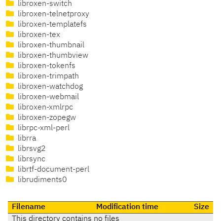
libroxen-switch
libroxen-telnetproxy
libroxen-templatefs
libroxen-tex
libroxen-thumbnail
libroxen-thumbview
libroxen-tokenfs
libroxen-trimpath
libroxen-watchdog
libroxen-webmail
libroxen-xmlrpc
libroxen-zopegw
librpc-xml-perl
librra
librsvg2
librsync
librtf-document-perl
librudiments0
Filename
Modification time
Size
This directory contains no files