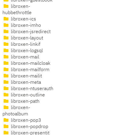
libroxen-guestbook
libroxen-
hubbethrottle
libroxen-ics
libroxen-imho
libroxen-jsredirect
libroxen-layout
libroxen-linkif
libroxen-logsql
libroxen-mail
libroxen-mailcloak
libroxen-mailform
libroxen-mailit
libroxen-meta
libroxen-ntuserauth
libroxen-outline
libroxen-path
libroxen-
photoalbum
libroxen-pop3
libroxen-popdrop
libroxen-presentit