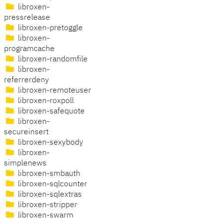
libroxen-
pressrelease
libroxen-pretoggle
libroxen-
programcache
libroxen-randomfile
libroxen-
referrerdeny
libroxen-remoteuser
libroxen-roxpoll
libroxen-safequote
libroxen-
secureinsert
libroxen-sexybody
libroxen-
simplenews
libroxen-smbauth
libroxen-sqlcounter
libroxen-sqlextras
libroxen-stripper
libroxen-swarm