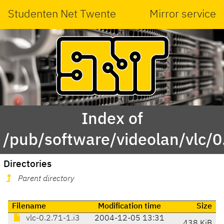
Studenten Net Twente
Mirror service
Index of
/pub/software/videolan/vlc/0
Directories
Parent directory
Filename
Modification time
Size
vlc-0.2.71-1.i3
2004-12-05 13:31
438 KiB