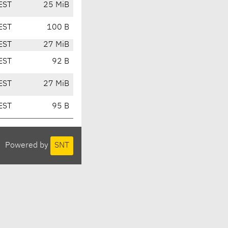
EST
25 MiB
EST
100 B
EST
27 MiB
EST
92 B
EST
27 MiB
EST
95 B
Powered by
SNT