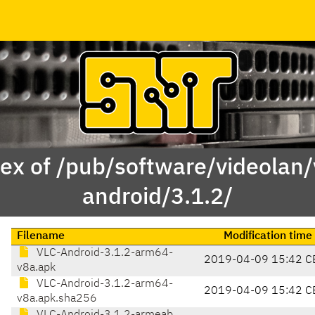
ex of /pub/software/videolan/
android/3.1.2/
Filename
Modification time
VLC-Android-3.1.2-arm64-
2019-04-09 15:42 C
v8a.apk
VLC-Android-3.1.2-arm64-
2019-04-09 15:42 C
v8a.apk.sha256