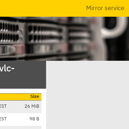
Mirror service
vlc-
Size
EST
26 MiB
EST
98 B