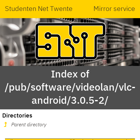
Studenten Net Twente
Mirror service
Index of
/pub/software/videolan/vlc-
android/3.0.5-2/
Directories
Parent directory