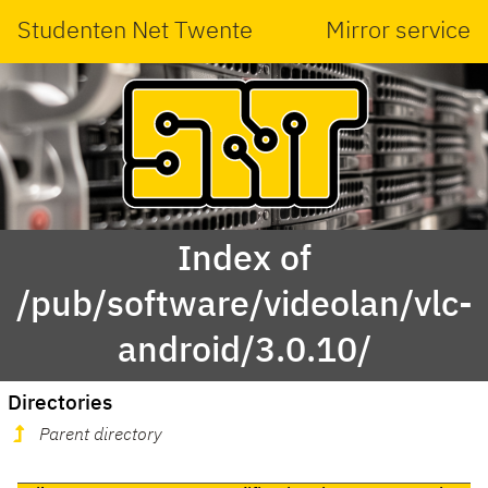
Studenten Net Twente
Mirror service
Index of
/pub/software/videolan/vlc-
android/3.0.10/
Directories
Parent directory