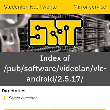
Studenten Net Twente
Mirror service
Index of
/pub/software/videolan/vlc-
android/2.5.17/
Directories
Parent directory