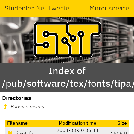
Studenten Net Twente
Mirror service
Index of
/pub/software/tex/fonts/tipa
Directories
Parent directory
Filename
Modification time
Size
2004-03-30 06:44
tipa8.tfm
1908 B