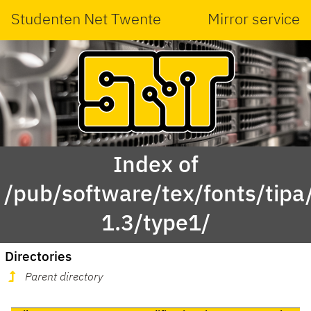
Studenten Net Twente
Mirror service
Index of
/pub/software/tex/fonts/tipa/
1.3/type1/
Directories
Parent directory