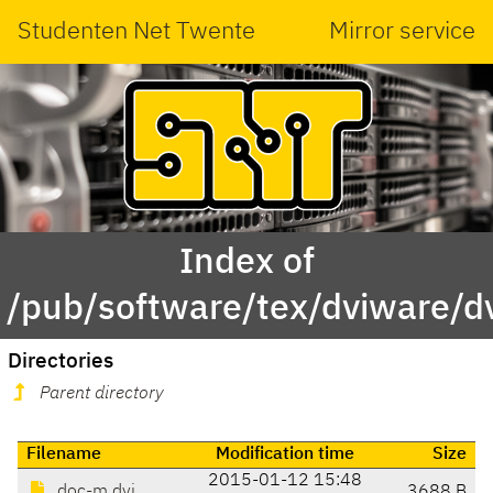
Studenten Net Twente
Mirror service
Index of
/pub/software/tex/dviware/d
Directories
Parent directory
Filename
Modification time
Size
2015-01-12 15:48
doc-m.dvi
3688 B