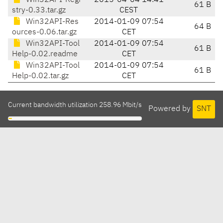
Win32API-Regi
2015-04-04 14:41
61 B
stry-0.33.tar.gz
CEST
Win32API-Res
2014-01-09 07:54
64 B
ources-0.06.tar.gz
CET
Win32API-Tool
2014-01-09 07:54
61 B
Help-0.02.readme
CET
Win32API-Tool
2014-01-09 07:54
61 B
Help-0.02.tar.gz
CET
Current bandwidth utilization 258.96 Mbit/s
Powered by
SNT