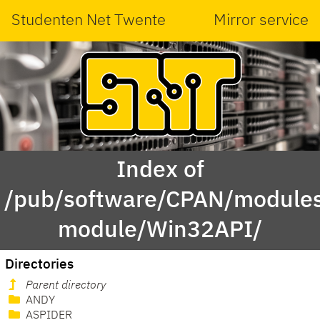
Studenten Net Twente
Mirror service
Index of
/pub/software/CPAN/modules
module/Win32API/
Directories
Parent directory
ANDY
ASPIDER