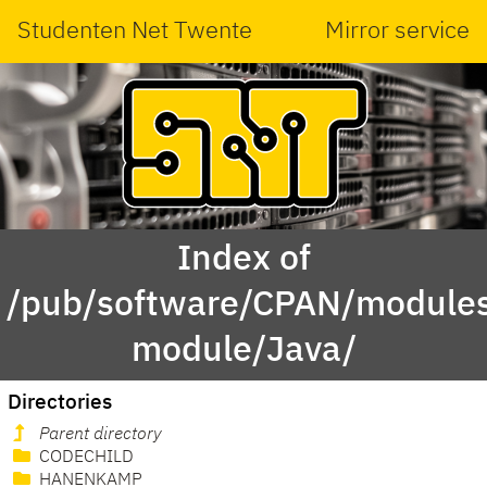
Studenten Net Twente
Mirror service
Index of
/pub/software/CPAN/modules
module/Java/
Directories
Parent directory
CODECHILD
HANENKAMP