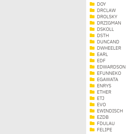
DOY
DRCLAW
DROLSKY
DRZIGMAN
DSKOLL
DSTH
DUNCAND
DWHEELER
EARL
EDF
EDWARDSON
EFUNNEKO
EGAWATA
ENRYS
ETHER
ETJ
EVO
EWINDISCH
EZDB
FDULAU
FELIPE