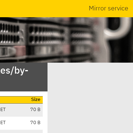
Mirror service
es/by-
Size
CET
70 B
CET
70 B