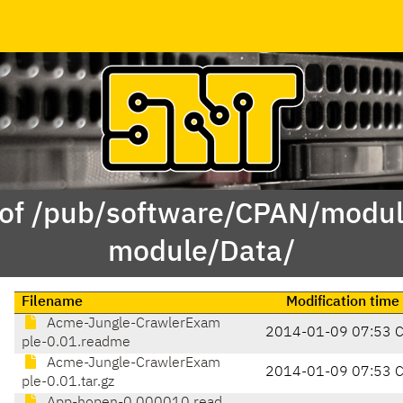
 of /pub/software/CPAN/modul
module/Data/
Filename
Modification time
Acme-Jungle-CrawlerExam
2014-01-09 07:53 
ple-0.01.readme
Acme-Jungle-CrawlerExam
2014-01-09 07:53 
ple-0.01.tar.gz