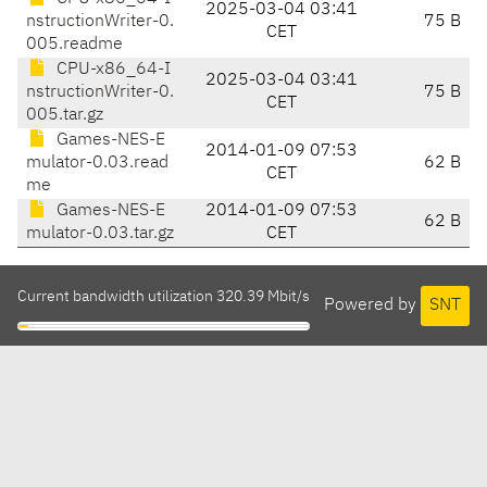
2025-03-04 03:41
nstructionWriter-0.
75 B
CET
005.readme
CPU-x86_64-I
2025-03-04 03:41
nstructionWriter-0.
75 B
CET
005.tar.gz
Games-NES-E
2014-01-09 07:53
mulator-0.03.read
62 B
CET
me
Games-NES-E
2014-01-09 07:53
62 B
mulator-0.03.tar.gz
CET
Current bandwidth utilization 320.39 Mbit/s
Powered by
SNT