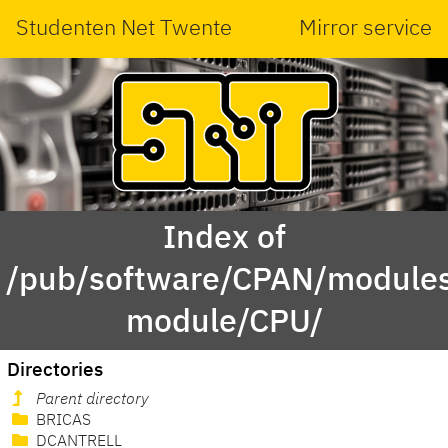
Studenten Net Twente
Mirror service
Index of
/pub/software/CPAN/modules
module/CPU/
Directories
Parent directory
BRICAS
DCANTRELL