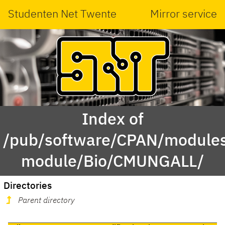
Studenten Net Twente
Mirror service
Index of
/pub/software/CPAN/modules
module/Bio/CMUNGALL/
Directories
Parent directory