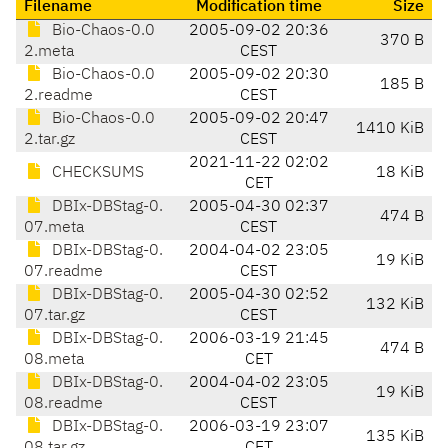
Filename
Modification time
Size
Bio-Chaos-0.0
2005-09-02 20:36
370 B
2.meta
CEST
Bio-Chaos-0.0
2005-09-02 20:30
185 B
2.readme
CEST
Bio-Chaos-0.0
2005-09-02 20:47
1410 KiB
2.tar.gz
CEST
2021-11-22 02:02
CHECKSUMS
18 KiB
CET
DBIx-DBStag-0.
2005-04-30 02:37
474 B
07.meta
CEST
DBIx-DBStag-0.
2004-04-02 23:05
19 KiB
07.readme
CEST
DBIx-DBStag-0.
2005-04-30 02:52
132 KiB
07.tar.gz
CEST
DBIx-DBStag-0.
2006-03-19 21:45
474 B
08.meta
CET
DBIx-DBStag-0.
2004-04-02 23:05
19 KiB
08.readme
CEST
DBIx-DBStag-0.
2006-03-19 23:07
135 KiB