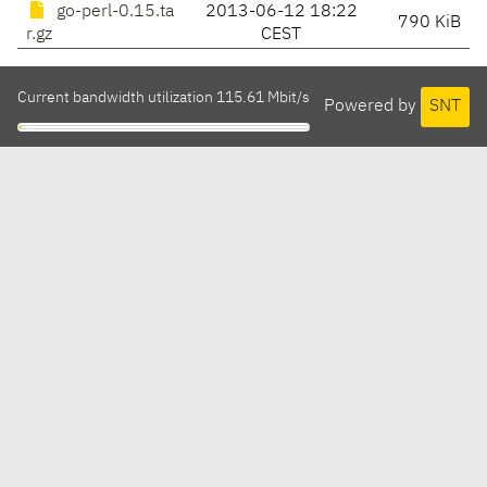
go-perl-0.15.ta
2013-06-12 18:22
790 KiB
r.gz
CEST
Current bandwidth utilization 115.61 Mbit/s
Powered by
SNT