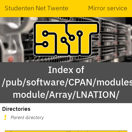
Studenten Net Twente
Mirror service
Index of
/pub/software/CPAN/modules
module/Array/LNATION/
Directories
Parent directory