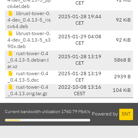
4-dev_0.4.13-5_pp
92 KiB
CET
c64el.deb
librust-tower-0.
2025-01-28 19:44
4-dev_0.4.13-5_ris
92 KiB
CET
cv64.deb
librust-tower-0.
2025-01-29 04:08
4-dev_0.4.13-5_s3
92 KiB
CET
90x.deb
rust-tower-0.4
2025-01-28 13:19
_0.4.13-5.debian.t
5868 B
CET
ar.xz
rust-tower-0.4
2025-01-28 13:19
2939 B
_0.4.13-5.dsc
CET
rust-tower-0.4
2022-10-08 13:16
104 KiB
_0.4.13.orig.tar.gz
CEST
Current bandwidth utilization 1760.79 Mbit/s
Powered by
SNT