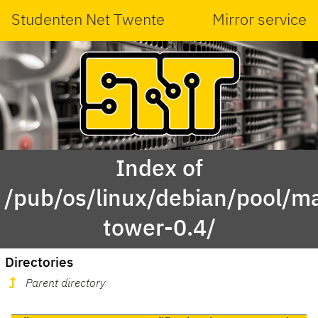
Studenten Net Twente
Mirror service
Index of
/pub/os/linux/debian/pool/ma
tower-0.4/
Directories
Parent directory