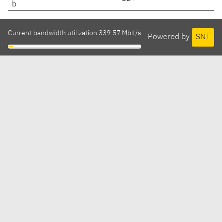
b
Current bandwidth utilization 339.57 Mbit/s
Powered by
SNT