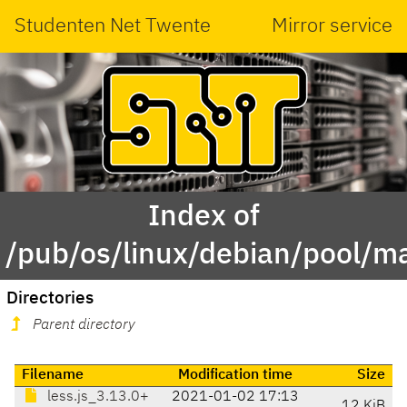
Studenten Net Twente
Mirror service
Index of
/pub/os/linux/debian/pool/mai
Directories
Parent directory
Filename
Modification time
Size
less.js_3.13.0+
2021-01-02 17:13
12 KiB