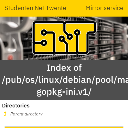
Studenten Net Twente
Mirror service
Index of
/pub/os/linux/debian/pool/ma
gopkg-ini.v1/
Directories
Parent directory