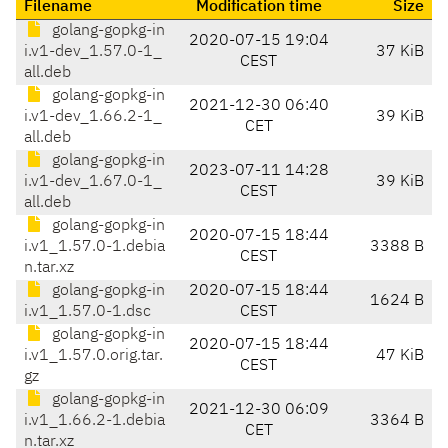
Filename
Modification time
Size
golang-gopkg-in
2020-07-15 19:04
i.v1-dev_1.57.0-1_
37 KiB
CEST
all.deb
golang-gopkg-in
2021-12-30 06:40
i.v1-dev_1.66.2-1_
39 KiB
CET
all.deb
golang-gopkg-in
2023-07-11 14:28
i.v1-dev_1.67.0-1_
39 KiB
CEST
all.deb
golang-gopkg-in
2020-07-15 18:44
i.v1_1.57.0-1.debia
3388 B
CEST
n.tar.xz
golang-gopkg-in
2020-07-15 18:44
1624 B
i.v1_1.57.0-1.dsc
CEST
golang-gopkg-in
2020-07-15 18:44
i.v1_1.57.0.orig.tar.
47 KiB
CEST
gz
golang-gopkg-in
2021-12-30 06:09
i.v1_1.66.2-1.debia
3364 B
CET
n.tar.xz