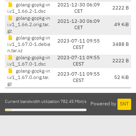
golang-gopkg-in
2021-12-30 06:09
2222 B
i.v1_1.66.2-1.dsc
CET
golang-gopkg-in
2021-12-30 06:09
i.v1_1.66.2.orig.tar.
49 KiB
CET
gz
golang-gopkg-in
2023-07-11 09:55
i.v1_1.67.0-1.debia
3488 B
CEST
n.tar.xz
golang-gopkg-in
2023-07-11 09:55
2222 B
i.v1_1.67.0-1.dsc
CEST
golang-gopkg-in
2023-07-11 09:55
i.v1_1.67.0.orig.tar.
52 KiB
CEST
gz
Current bandwidth utilization 782.45 Mbit/s
Powered by
SNT