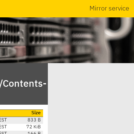
Mirror service
n/Contents-
Size
EST
833 B
EST
72 KiB