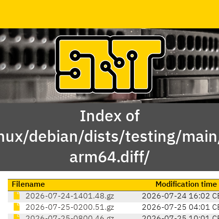
Index of
inux/debian/dists/testing/mai
arm64.diff/
Filename
Modification time
2026-07-24-1401.48.gz
2026-07-24 16:02 C
2026-07-25-0200.51.gz
2026-07-25 04:01 C