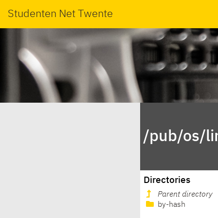
Studenten Net Twente
/pub/os/l
Directories
Parent directory
by-hash