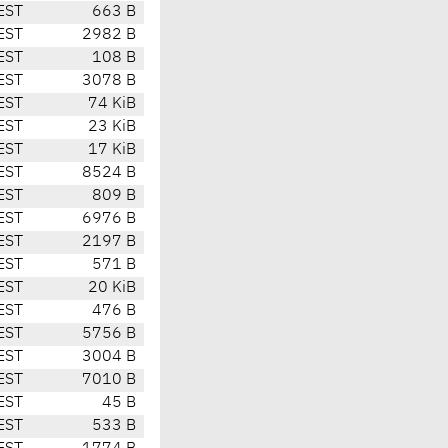
EST
663 B
EST
2982 B
EST
108 B
EST
3078 B
EST
74 KiB
EST
23 KiB
EST
17 KiB
EST
8524 B
EST
809 B
EST
6976 B
EST
2197 B
EST
571 B
EST
20 KiB
EST
476 B
EST
5756 B
EST
3004 B
EST
7010 B
EST
45 B
EST
533 B