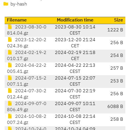
by-hash
Filename
Modification time
Size
2023-08-30-0
2023-08-30 10:14
1222 B
814.04.gz
CEST
2023-12-20-2
2023-12-20 21:24
256 B
024.36.gz
CET
2024-02-19-2
2024-02-19 21:18
254 B
010.17.gz
CET
2024-04-22-2
2024-04-22 22:13
257 B
005.41.gz
CEST
2024-07-15-2
2024-07-15 22:07
253 B
007.11.gz
CEST
2024-07-30-2
2024-07-30 22:19
256 B
012.44.gz
CEST
2024-09-07-0
2024-09-07 10:11
6088 B
806.49.gz
CEST
2024-10-08-2
2024-10-08 22:14
258 B
007.24.gz
CEST
2024-10-24-0
2024-10-24 04:09