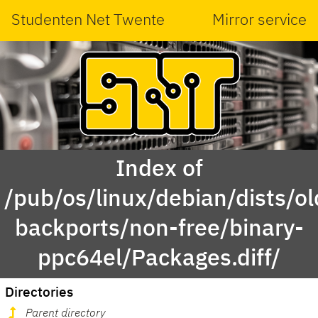
Studenten Net Twente
Mirror service
Index of
/pub/os/linux/debian/dists/ol
backports/non-free/binary-
ppc64el/Packages.diff/
Directories
Parent directory