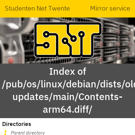
Studenten Net Twente
Mirror service
Index of
/pub/os/linux/debian/dists/ol
updates/main/Contents-
arm64.diff/
Directories
Parent directory