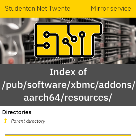
Studenten Net Twente
Mirror service
Index of
/pub/software/xbmc/addons/m
aarch64/resources/
Directories
Parent directory