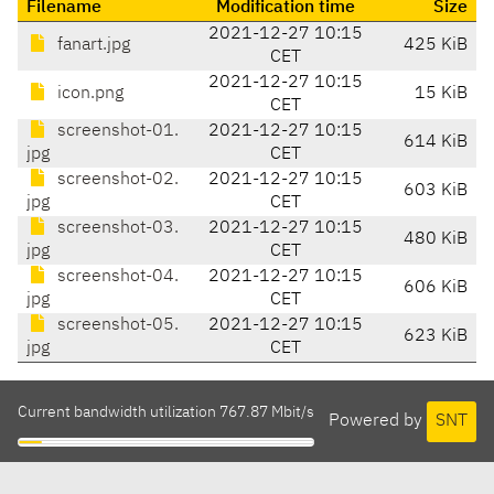
Filename
Modification time
Size
2021-12-27 10:15
fanart.jpg
425 KiB
CET
2021-12-27 10:15
icon.png
15 KiB
CET
screenshot-01.
2021-12-27 10:15
614 KiB
jpg
CET
screenshot-02.
2021-12-27 10:15
603 KiB
jpg
CET
screenshot-03.
2021-12-27 10:15
480 KiB
jpg
CET
screenshot-04.
2021-12-27 10:15
606 KiB
jpg
CET
screenshot-05.
2021-12-27 10:15
623 KiB
jpg
CET
Current bandwidth utilization 767.87 Mbit/s
Powered by
SNT