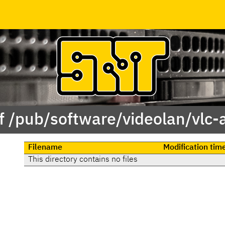
f /pub/software/videolan/vlc-
Filename
Modification tim
This directory contains no files