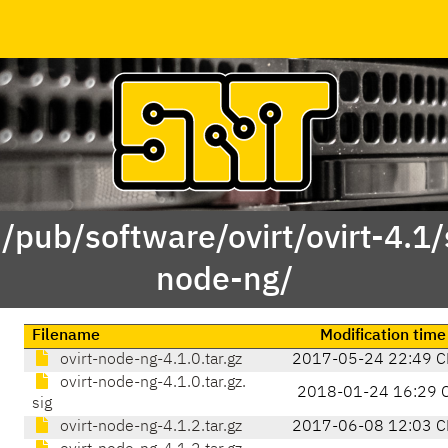
 /pub/software/ovirt/ovirt-4.1/s
node-ng/
Filename
Modification time
ovirt-node-ng-4.1.0.tar.gz
2017-05-24 22:49 C
ovirt-node-ng-4.1.0.tar.gz.
2018-01-24 16:29 
sig
ovirt-node-ng-4.1.2.tar.gz
2017-06-08 12:03 C