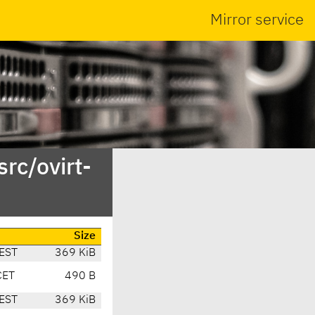
Mirror service
rc/ovirt-
Size
EST
369 KiB
CET
490 B
EST
369 KiB