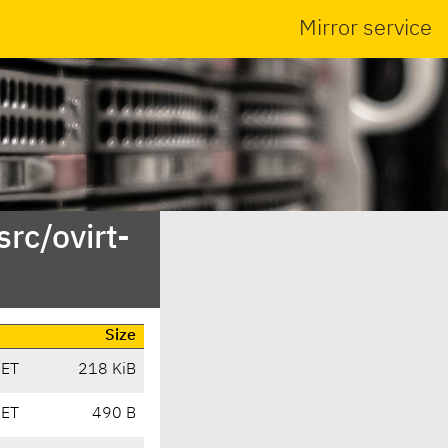
Mirror service
rc/ovirt-
Size
CET
218 KiB
CET
490 B