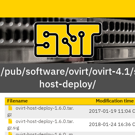
 /pub/software/ovirt/ovirt-4.1/s
host-deploy/
Filename
Modification time
ovirt-host-deploy-1.6.0.tar.
2017-01-19 11:04 
gz
ovirt-host-deploy-1.6.0.tar.
2018-01-24 16:36 
gz.sig