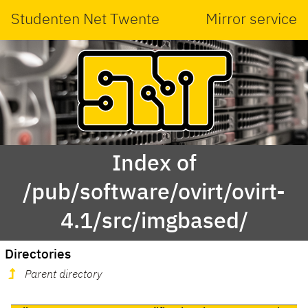
Studenten Net Twente
Mirror service
Index of
/pub/software/ovirt/ovirt-
4.1/src/imgbased/
Directories
Parent directory