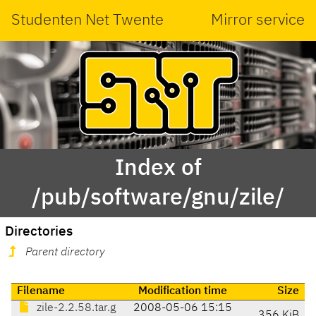
Studenten Net Twente
Mirror service
Index of
/pub/software/gnu/zile/
Directories
Parent directory
Filename
Modification time
Size
zile-2.2.58.tar.g
2008-05-06 15:15
356 KiB